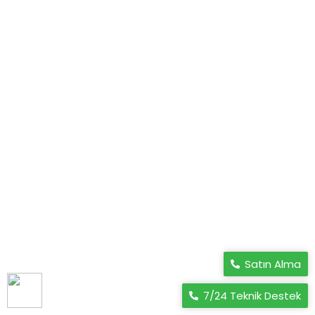
endüstriyel bakır çay kazanı kazanlari çeşitleri
paslanmaz çelikten üretilmiş olup korozyon ve
kireçlenmeye...
Detaylı İncele
Mardin Çay Kazanları İmalatı Satışı
Servisi Yedek Parça
Mardin otomatik çay kazanları, çay ocakları bölge bayi,
sanayi tipi çay otomatları fiyatları, çay ocağı fiyatları,
paslanmaz çay kazanları iç...
Detaylı İncele
Satın Alma
7/24 Teknik Destek