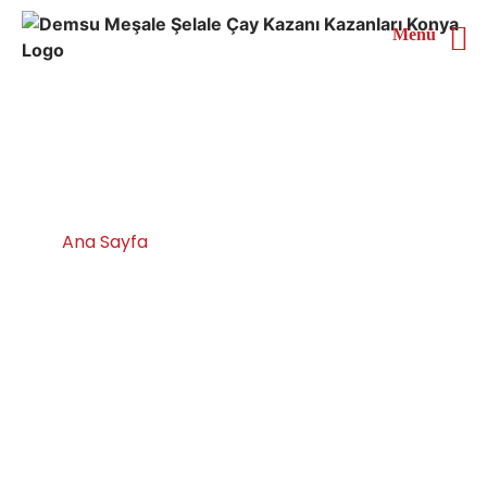
Menü
Hizmet Sunduğumuz
Bölgeler
Ana Sayfa
Hizmet Sunduğumuz Bölgeler
Adana Çay Kazanları İmalatı Satışı
Servisi Yedek Parça
Türkiye’nin en büyük online çay kazanı alışveriş sitesi