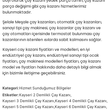
bayi olarak çay kazanı yedek parça tamiri, çay kazanı
parça değişimi gibi çay kazanı hizmetlerimiz
bulunmaktadır.
Şelale Meşale çay kazanları, otomatik çay kazanları,
sanayi tipi çay makinesi, çay kazanlar çay kazanı ve
çay otomatları içerisinde termostat bulunması çay
kazanlarının istenilen ısılarda sabit kalmasını sağlar.
Kayseri cay kazani fiyatları ve modelleri, en iyi
endüstriyel çay kazanı, endüstriyel sanayi tipi ocak
fiyatları, çay makinesi modelleri fiyatları,
çay kazanı
model ve fiyatları
hakkında daha detaylı bilgi almak
için bizimle iletişime geçebilirsiniz.
Kategori:
Hizmet Sunduğumuz Bölgeler
Etiketler:
Kayseri 2 Demlikli Çay Kazanı
,
Kayseri 3 Demlikli Çay Kazanı
,
Kayseri 4 Demlikli Çay Kazanı
,
Kayseri 5 Demlikli Çay Kazanı
,
Kayseri 6 Demlikli Çay Kazanı
,