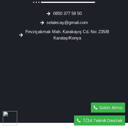
0850 377 58 50
selalecay@gmail.com
Fevziçakmak Mah. Karakayış Cd. No: 235/B
Karatay/Konya
Satın Alma
7/24 Teknik Destek