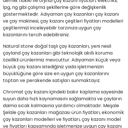
demlik hakiki ve orjinal çay kazanı fiyatları; elektrikli,
lpg, ng gibi çalışma şekillerine göre değişkenlik
göstermektedir. Adıyaman çay kazanları çay kazanı
ve çay makinesi, çay kazanı çeşitleri fiyatları modelleri
çeşitlerimizi inceleyebilir tarzınıza uygun çay
kazanlarını tercih edebilirsiniz.
Natural stone doğal taşlı çay kazanları, yeni nesil
çayland çay kazanları gibi teknolojik akıllı koruma
özellikli ürünlerimiz mevcuttur. Adıyaman küçük veya
büyük çay kazanı istediğiniz yada işletmenizin
büyüklüğüne göre size en uygun çay kazanlarını
toptan ve perakende satışları sunmaktayız.
Chromat çay kazanı içindeki bakır kaplama sayesinde
suyun daha hızlı kaynamasını sağlamakta ve çayların
daima sıcak kalmasına yardımcı olmaktadır. Meşale
Şelale çay kazanları mağazası ürün fiyatları, ekonomi̇k
çay kazanları modelleri ve fiyatları, çay kazanı model
ve fiyatları kapsamında işletmenize uygun çay kazanı