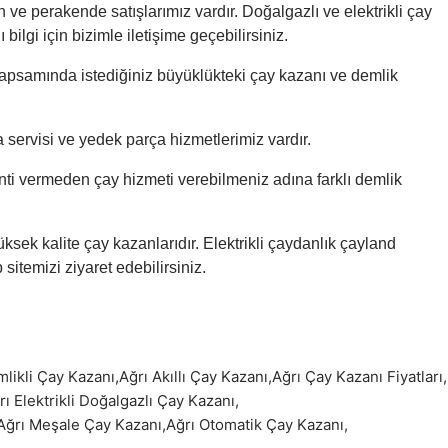
n ve perakende satışlarımız vardır. Doğalgazlı ve elektrikli çay
 bilgi için bizimle iletişime geçebilirsiniz.
ğı kapsamında istediğiniz büyüklükteki çay kazanı ve demlik
a servisi ve yedek parça hizmetlerimiz vardır.
inti vermeden çay hizmeti verebilmeniz adına farklı demlik
ksek kalite çay kazanlarıdır. Elektrikli çaydanlık çayland
sitemizi ziyaret edebilirsiniz.
mlikli Çay Kazanı
,
Ağrı Akıllı Çay Kazanı
,
Ağrı Çay Kazanı Fiyatları
,
rı Elektrikli Doğalgazlı Çay Kazanı
,
Ağrı Meşale Çay Kazanı
,
Ağrı Otomatik Çay Kazanı
,