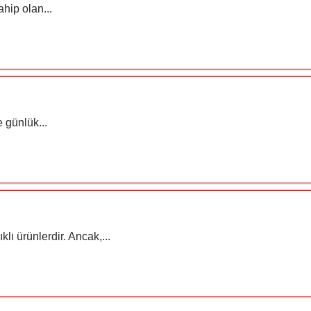
hip olan...
e günlük...
lı ürünlerdir. Ancak,...