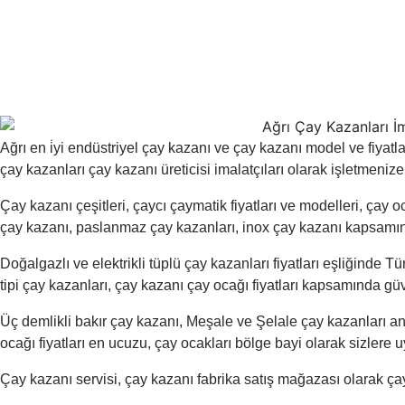
Ağrı en i̇yi endüstriyel çay kazanı ve çay kazanı model ve fiyat
çay kazanları çay kazanı üreticisi imalatçıları olarak işletmeniz
Çay kazanı çeşitleri, çaycı çaymatik fiyatları ve modelleri, çay o
çay kazanı, paslanmaz çay kazanları, inox çay kazanı kapsamında
Doğalgazlı ve elektrikli tüplü çay kazanları fiyatları eşliğinde Tü
tipi çay kazanları, çay kazanı çay ocağı fiyatları kapsamında gü
Üç demlikli bakır çay kazanı, Meşale ve Şelale çay kazanları anti
ocağı fiyatları en ucuzu, çay ocakları bölge bayi olarak sizlere 
Çay kazanı servisi, çay kazanı fabrika satış mağazası olarak çay