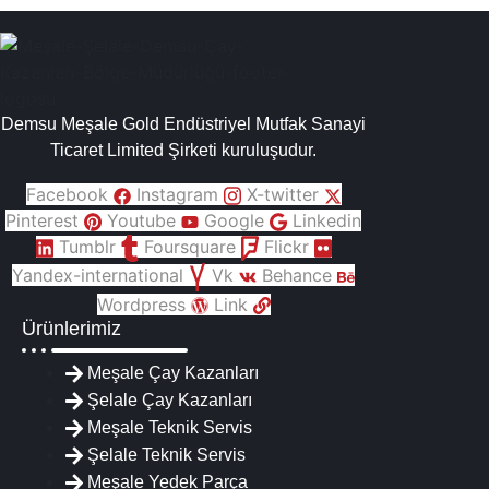
Demsu Meşale Gold Endüstriyel Mutfak Sanayi
Ticaret Limited Şirketi kuruluşudur.
Facebook
Instagram
X-twitter
Pinterest
Youtube
Google
Linkedin
Tumblr
Foursquare
Flickr
Yandex-international
Vk
Behance
Wordpress
Link
Ürünlerimiz
Meşale Çay Kazanları
Şelale Çay Kazanları
Meşale Teknik Servis
Şelale Teknik Servis
Meşale Yedek Parça