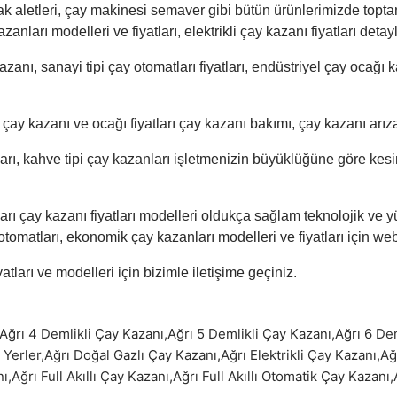
fak aletleri, çay makinesi semaver gibi bütün ürünlerimizde topta
nları modelleri ve fiyatları, elektrikli çay kazanı fiyatları detaylı
kazanı, sanayi tipi çay otomatları fiyatları, endüstriyel çay oca
, çay kazanı ve ocağı fiyatları çay kazanı bakımı, çay kazanı arız
tları, kahve tipi çay kazanları işletmenizin büyüklüğüne göre kes
rı çay kazanı fiyatları modelleri oldukça sağlam teknolojik ve yü
tomatları, ekonomi̇k çay kazanları modelleri ve fiyatları için web 
atları ve modelleri için
bizimle iletişime geçiniz.
Ağrı 4 Demlikli Çay Kazanı
,
Ağrı 5 Demlikli Çay Kazanı
,
Ağrı 6 De
 Yerler
,
Ağrı Doğal Gazlı Çay Kazanı
,
Ağrı Elektrikli Çay Kazanı
,
Ağ
nı
,
Ağrı Full Akıllı Çay Kazanı
,
Ağrı Full Akıllı Otomatik Çay Kazanı
,