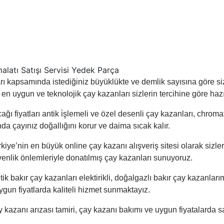
ları kapsamında istediğiniz büyüklükte ve demlik sayısına göre si
e en uygun ve teknolojik çay kazanları sizlerin tercihine göre haz
cağı fiyatları antik i̇şlemeli ve özel desenli çay kazanları, chro
 çayınız doğallığını korur ve daima sıcak kalır.
rkiye’nin en büyük online çay kazanı alışveriş sitesi olarak sizlere
venlik önlemleriyle donatılmış çay kazanları sunuyoruz.
k bakır çay kazanları elektirikli, doğalgazlı bakır çay kazanları
uygun fiyatlarda kaliteli hizmet sunmaktayız.
 kazanı arızası tamiri, çay kazanı bakımı ve uygun fiyatalarda s