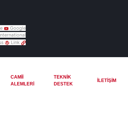
e
Google
nternational
ss
Link
CAMII
TEKNIK
İLETIŞIM
ALEMLERI
DESTEK
ları İmalatı Satışı Serv
ay Kazanları İmalatı Satışı Servisi Yedek Parça