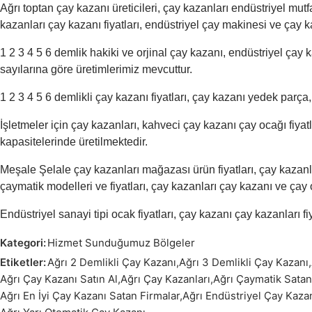
Ağrı toptan çay kazanı üreticileri, çay kazanları endüstriyel mut
kazanları çay kazanı fiyatları, endüstriyel çay makinesi ve çay kaza
1 2 3 4 5 6 demlik hakiki ve orjinal çay kazanı, endüstriyel çay 
sayılarına göre üretimlerimiz mevcuttur.
1 2 3 4 5 6 demlikli çay kazanı fiyatları, çay kazanı yedek parça
İşletmeler için çay kazanları, kahveci çay kazanı çay ocağı fiya
kapasitelerinde üretilmektedir.
Meşale Şelale çay kazanları mağazası ürün fiyatları, çay kazanla
çaymatik modelleri ve fiyatları, çay kazanları çay kazanı ve çay o
Endüstriyel sanayi tipi ocak fiyatları, çay kazanı çay kazanları fiy
Kategori:
Hizmet Sunduğumuz Bölgeler
Etiketler:
Ağrı 2 Demlikli Çay Kazanı
,
Ağrı 3 Demlikli Çay Kazanı
,
Ağrı Çay Kazanı Satın Al
,
Ağrı Çay Kazanları
,
Ağrı Çaymatik Satan
Ağrı En İyi Çay Kazanı Satan Firmalar
,
Ağrı Endüstriyel Çay Kaza