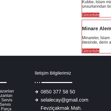
Kubbe, İslam mim
unsurlarından bir
Görüntüle
Minare Alem
Minareler, İslam 
ötesinde, derin a
Görüntüle
İletişim Bilgilerimiz
azanları
0850 377 58 50
zanları
selalecay@gmail.com
 Servis
 Servis
Fevziçakmak Mah.
 Parça