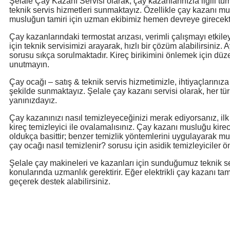
Şelale Çay Kazanı Servisi olarak, çay kazanlarınızla ilgili tüm
teknik servis hizmetleri sunmaktayız. Özellikle çay kazanı mu
musluğun tamiri için uzman ekibimiz hemen devreye girecekti
Çay kazanlarındaki termostat arızası, verimli çalışmayı etkiley
için teknik servisimizi arayarak, hızlı bir çözüm alabilirsiniz. 
sorusu sıkça sorulmaktadır. Kireç birikimini önlemek için düz
unutmayın.
Çay ocağı – satış & teknik servis hizmetimizle, ihtiyaçlarınıza
şekilde sunmaktayız. Şelale çay kazanı servisi olarak, her tü
yanınızdayız.
Çay kazanınızı nasıl temizleyeceğinizi merak ediyorsanız, ilk
kireç temizleyici ile ovalamalısınız. Çay kazanı musluğu kirec
oldukça basittir; benzer temizlik yöntemlerini uygulayarak mus
çay ocağı nasıl temizlenir? sorusu için asidik temizleyiciler ö
Şelale çay makineleri ve kazanları için sunduğumuz teknik se
konularında uzmanlık gerektirir. Eğer elektrikli çay kazanı tami
geçerek destek alabilirsiniz.