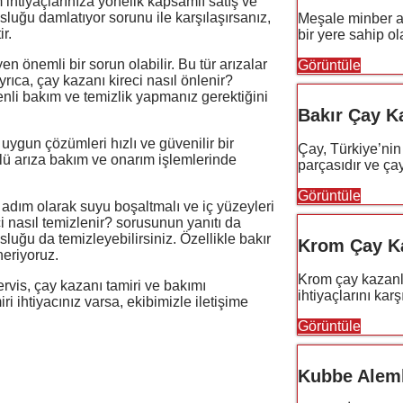
 ihtiyaçlarınıza yönelik kapsamlı satış ve
sluğu damlatıyor sorunu ile karşılaşırsanız,
Meşale minber a
r.
bir yere sahip ola
en önemli bir sorun olabilir. Bu tür arızalar
Görüntüle
Ayrıca, çay kazanı kireci nasıl önlenir?
enli bakım ve temizlik yapmanız gerektiğini
Bakır Çay K
 uygun çözümleri hızlı ve güvenilir bir
Çay, Türkiye’nin 
rlü arıza bakım ve onarım işlemlerinde
parçasıdır ve çay
Görüntüle
 adım olarak suyu boşaltmalı ve iç yüzeyleri
i nasıl temizlenir? sorusunun yanıtı da
luğu da temizleyebilirsiniz. Özellikle bakır
Krom Çay Ka
neriyoruz.
Krom çay kazan
rvis, çay kazanı tamiri ve bakımı
ihtiyaçlarını kar
ri ihtiyacınız varsa, ekibimizle iletişime
Görüntüle
Kubbe Aleml