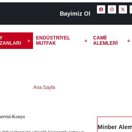
Bayimiz Ol
Y
ENDÜSTRIYEL
CAMII
ZANLARI
MUTFAK
ALEMLERI
 Kazanları Teknik Servis
Ana Sayfa
Şelale Çay Kazanları Teknik Servisi
Minber Alem