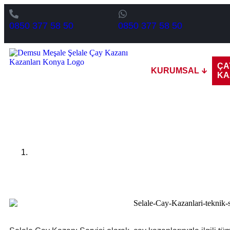
0850 377 58 50
0850 377 58 50
ÇA
KURUMSAL
KA
Şelale Çay