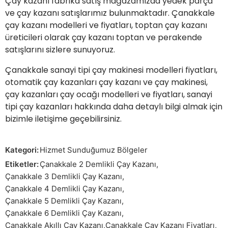
Çay kazanı fabrika satış mağazamızda yedek parça
ve çay kazanı satışlarımız bulunmaktadır. Çanakkale
çay kazanı modelleri ve fiyatları, toptan çay kazanı
üreticileri olarak çay kazanı toptan ve perakende
satışlarını sizlere sunuyoruz.
Çanakkale sanayi tipi çay makinesi modelleri fiyatları,
otomatik çay kazanları
çay kazanı ve çay makinesi,
çay kazanları çay ocağı modelleri ve fiyatları, sanayi
tipi çay kazanları hakkında daha detaylı bilgi almak için
bizimle iletişime geçebilirsiniz.
Kategori:
Hizmet Sunduğumuz Bölgeler
Etiketler:
Çanakkale 2 Demlikli Çay Kazanı
,
Çanakkale 3 Demlikli Çay Kazanı
,
Çanakkale 4 Demlikli Çay Kazanı
,
Çanakkale 5 Demlikli Çay Kazanı
,
Çanakkale 6 Demlikli Çay Kazanı
,
Çanakkale Akıllı Çay Kazanı
,
Çanakkale Çay Kazanı Fiyatları
,