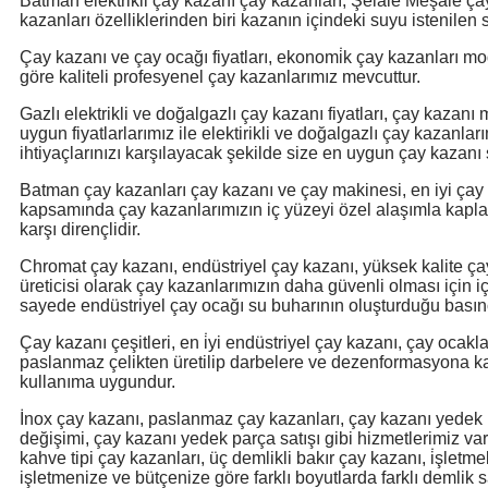
Batman elektrikli çay kazanı çay kazanları, Şelale Meşale ça
kazanları özelliklerinden biri kazanın içindeki suyu istenilen s
Çay kazanı ve çay ocağı fiyatları, ekonomi̇k çay kazanları mod
göre kaliteli profesyenel çay kazanlarımız mevcuttur.
Gazlı elektrikli ve doğalgazlı çay kazanı fiyatları, çay kazanı 
uygun fiyatlarlarımız ile elektirikli ve doğalgazlı çay kazanlar
ihtiyaçlarınızı karşılayacak şekilde size en uygun çay kazanı 
Batman çay kazanları çay kazanı ve çay makinesi, en iyi çay 
kapsamında çay kazanlarımızın iç yüzeyi özel alaşımla kap
karşı dirençlidir.
Chromat çay kazanı, endüstriyel çay kazanı, yüksek kalite ça
üreticisi olarak çay kazanlarımızın daha güvenli olması için i
sayede endüstriyel çay ocağı su buharının oluşturduğu basınc
Çay kazanı çeşitleri, en i̇yi endüstriyel çay kazanı, çay ocakl
paslanmaz çelikten üretilip darbelere ve dezenformasyona ka
kullanıma uygundur.
İnox çay kazanı, paslanmaz çay kazanları, çay kazanı yede
değişimi, çay kazanı yedek parça satışı gibi hizmetlerimiz vardı
kahve tipi çay kazanları, üç demlikli bakır çay kazanı, i̇şlet
işletmenize ve bütçenize göre farklı boyutlarda farklı demlik 