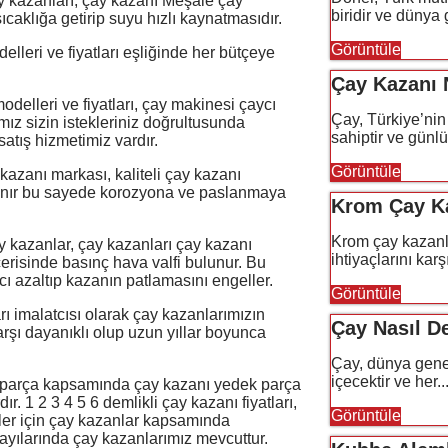
y kazanları, çay kazanı Meşale çay
biridir ve dünya 
ıcaklığa getirip suyu hızlı kaynatmasıdır.
Görüntüle
elleri ve fiyatları eşliğinde her bütçeye
Çay Kazanı N
modelleri ve fiyatları, çay makinesi çaycı
Çay, Türkiye’nin
ımız sizin istekleriniz doğrultusunda
sahiptir ve günlü
satış hizmetimiz vardır.
Görüntüle
kazanı markası, kaliteli çay kazanı
lanır bu sayede korozyona ve paslanmaya
Krom Çay Ka
Krom çay kazan
y kazanlar, çay kazanları çay kazanı
ihtiyaçlarını kar
çerisinde basınç hava valfi bulunur. Bu
ı azaltıp kazanın patlamasını engeller.
Görüntüle
arı imalatcısı olarak çay kazanlarımızın
Çay Nasıl D
rşı dayanıklı olup uzun yıllar boyunca
Çay, dünya genel
içecektir ve her..
k parça kapsamında çay kazanı yedek parça
r. 1 2 3 4 5 6 demlikli çay kazanı fiyatları,
Görüntüle
meler için çay kazanlar kapsamında
sayılarında çay kazanlarımız mevcuttur.