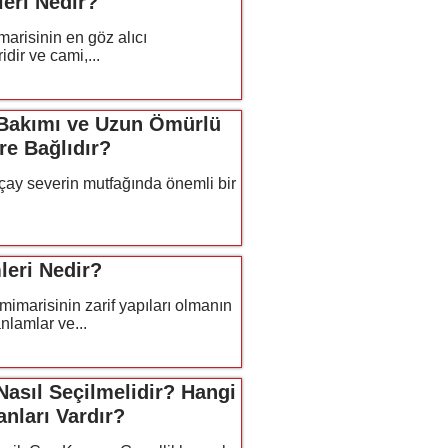
eri Nedir?
arisinin en göz alıcı
idir ve cami,...
Bakımı ve Uzun Ömürlü
re Bağlıdır?
çay severin mutfağında önemli bir
leri Nedir?
mimarisinin zarif yapıları olmanın
nlamlar ve...
Nasıl Seçilmelidir? Hangi
nları Vardır?