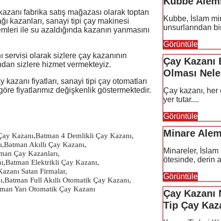
Kubbe Aleml
azanı fabrika satış mağazası olarak toptan
Kubbe, İslam mim
ğı kazanları, sanayi tipi çay makinesi
unsurlarından bir
emleri ile su azaldığında kazanın yanmasını
Görüntüle
ı servisi olarak sizlere çay kazanının
Çay Kazanı 
ndan sizlere hizmet vermekteyiz.
Olması Nele
y kazanı fiyatları, sanayi tipi çay otomatları
göre fiyatlarımız değişkenlik göstermektedir.
Çay kazanı, her 
yer tutar....
Görüntüle
Minare Alem
Çay Kazanı
,
Batman 4 Demlikli Çay Kazanı
,
ı
,
Batman Akıllı Çay Kazanı
,
Minareler, İslam 
man Çay Kazanları
,
ötesinde, derin a
ı
,
Batman Elektrikli Çay Kazanı
,
azanı Satan Firmalar
,
Görüntüle
ı
,
Batman Full Akıllı Otomatik Çay Kazanı
,
man Yarı Otomatik Çay Kazanı
Çay Kazanı 
Tip Çay Kaza