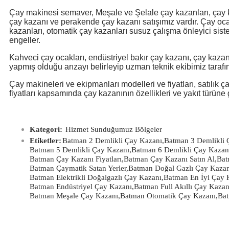
Çay makinesi semaver, Meşale ve Şelale çay kazanları, çay k
çay kazanı ve perakende çay kazanı satışımız vardır. Çay oca
kazanları, otomatik çay kazanları susuz çalışma önleyici sist
engeller.
Kahveci çay ocakları, endüstriyel bakır çay kazanı, çay kazan
yapmış olduğu arızayı belirleyip uzman teknik ekibimiz tarafı
Çay makineleri ve ekipmanları modelleri ve fiyatları, satılık ça
fiyatları kapsamında
çay kazanının özellikleri
ve yakıt türüne 
Kategori:
Hizmet Sunduğumuz Bölgeler
Etiketler:
Batman 2 Demlikli Çay Kazanı
,
Batman 3 Demlikli 
Batman 5 Demlikli Çay Kazanı
,
Batman 6 Demlikli Çay Kazan
Batman Çay Kazanı Fiyatları
,
Batman Çay Kazanı Satın Al
,
Bat
Batman Çaymatik Satan Yerler
,
Batman Doğal Gazlı Çay Kazan
Batman Elektrikli Doğalgazlı Çay Kazanı
,
Batman En İyi Çay K
Batman Endüstriyel Çay Kazanı
,
Batman Full Akıllı Çay Kazan
Batman Meşale Çay Kazanı
,
Batman Otomatik Çay Kazanı
,
Bat