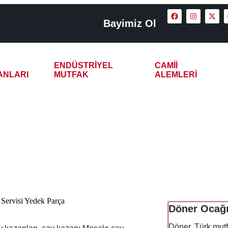
Bayimiz Ol
ENDÜSTRIYEL
CAMII
ANLARI
MUTFAK
ALEMLERI
 İmalatı Satışı Servisi 
 Parça
Döner Ocağı 
Döner, Türk mutf