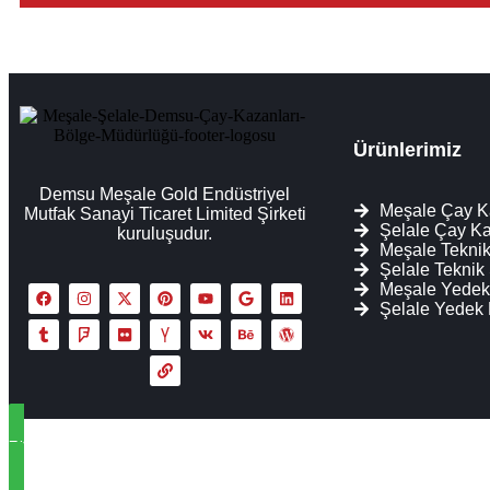
Ürünlerimiz
Demsu Meşale Gold Endüstriyel
Meşale Çay K
Mutfak Sanayi Ticaret Limited Şirketi
Şelale Çay Ka
kuruluşudur.
Meşale Teknik
Şelale Teknik
Meşale Yedek
Şelale Yedek
7/24 Teknik Destek