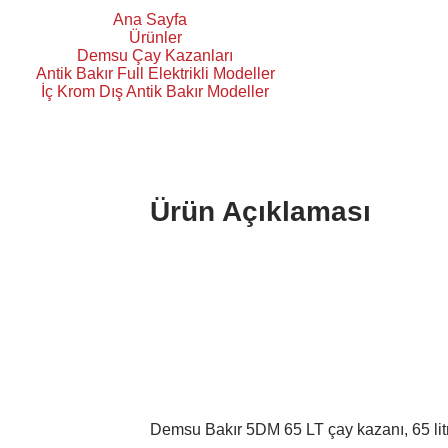
Ana Sayfa
Ürünler
Demsu Çay Kazanları
Antik Bakır Full Elektrikli Modeller
İç Krom Dış Antik Bakır Modeller
ktrikli Antik Bakır İç Krom Dış Bakır Çay Kazanı 5DM
Ürün Açıklaması
Demsu Bakır 5DM 65 LT çay kazanı, 65 litrel