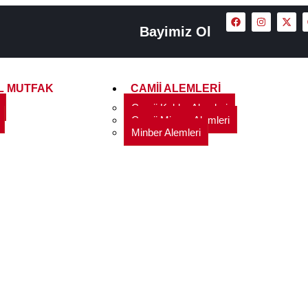
Bayimiz Ol
L MUTFAK
CAMII ALEMLERI
Camii Kubbe Alemleri
Camii Minare Alemleri
Minber Alemleri