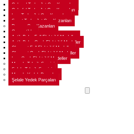
Colored Turbo Jet Çay Kazanları
Colorful Turbo Jet Çay Kazanları
Inox Turbo Jet Çay Kazanları
Sanat Turbo Jet Çay Kazanları
Demsu Çay Kazanları
Çaymatikler
Antik Bakır Full Elektrikli Modeller
Antik Bakır Gazlı Elektrikli Modeller
Chromat Full Elektrikli Modeller
Chromat Gazlı Elektrikli Modeller
Inox Gazlı Elektrikli Modeller
Meşale Teknik Servisi
Şelale Teknik Servisi
Meşale Yedek Parçaları
Şelale Yedek Parçaları
Full Elektrikli Anti