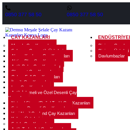
0850 377 58 50
0850 377 58 50
ÇAY KAZANLARI
ENDÜSTRIYE
Meşale Çay Kazanları
Pişirme Grupları
Salep ve Çaymatik Ürünleri
Pişirme Ürünleri
Ahşap Kaplama Çay Kazanları
Davlumbazlar
Aktive Plus Çay Kazanları
Antik Bakır Çay Kazanları
Chromat Çay Kazanları
Colour Full Çay Kazanları
İkonik Çay Kazanları
Inox Çay Kazanları
Antik İşlemeli ve Özel Desenli Çay
Kazanları
Natural Stone (Doğal Taşlı) Çay Kazanları
Satranç Desenli Çay Kazanları
Yeni Nesil Çayland Çay Kazanları
Kahve Ürünleri
Şelale Çay Kazanları
Antik Turbo Jet Çay Kazanları