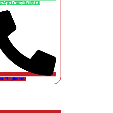
sApp Detaylı Bilgi Al
şim Bilgilerimiz