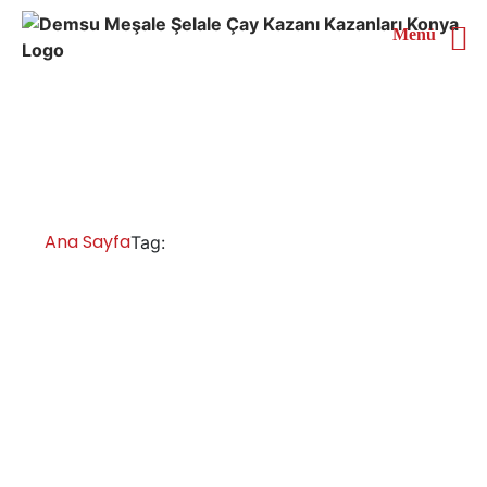
Menü
Kayseri 6 Demlikli Çay
Kazanı
Ana Sayfa
Kayseri 6 Demlikli Çay Kazanı
Tag:
Kayseri Çay Kazanları İmalatı Satışı
Servisi Yedek Parça
Kayseri çay kazanı çay ocağı fiyatları, sanayi tipi çay