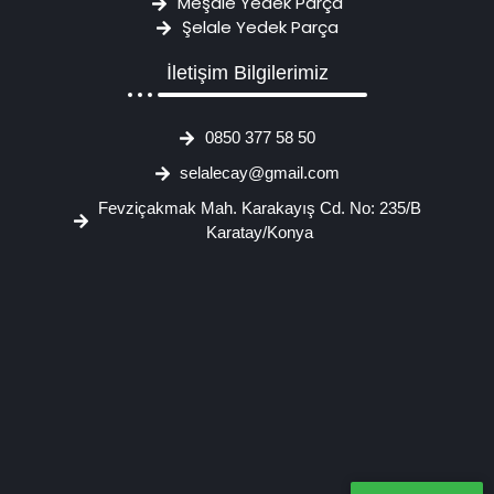
Meşale Yedek Parça
Şelale Yedek Parça
İletişim Bilgilerimiz
0850 377 58 50
selalecay@gmail.com
Fevziçakmak Mah. Karakayış Cd. No: 235/B
Karatay/Konya