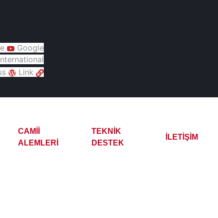
e
Google
nternational
ss
Link
CAMII
TEKNIK
İLETIŞIM
ALEMLERI
DESTEK
l Turbo Jet CFTJ5 Çay K