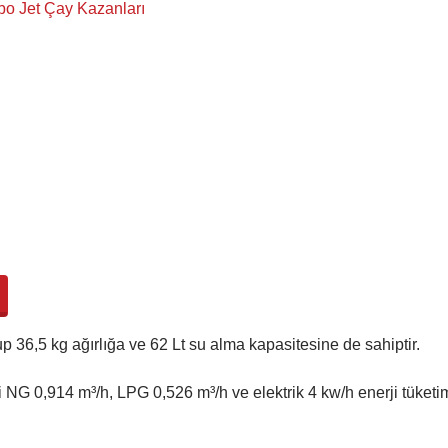
rbo Jet Çay Kazanları
Şelale Colorful Turbo Jet CFTJ5 Çay 
 36,5 kg ağırlığa ve 62 Lt su alma kapasitesine de sahiptir.

 NG 0,914 m³/h, LPG 0,526 m³/h ve elektrik 4 kw/h enerji tüketim