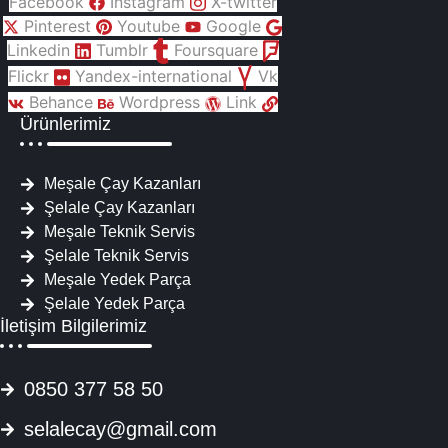
Facebook
Instagram
X-twitter
Pinterest
Youtube
Google
Linkedin
Tumblr
Foursquare
Flickr
Yandex-international
Vk
Behance
Wordpress
Link
Ürünlerimiz
Meşale Çay Kazanları
Şelale Çay Kazanları
Meşale Teknik Servis
Şelale Teknik Servis
Meşale Yedek Parça
Şelale Yedek Parça
İletişim Bilgilerimiz
0850 377 58 50
selalecay@gmail.com