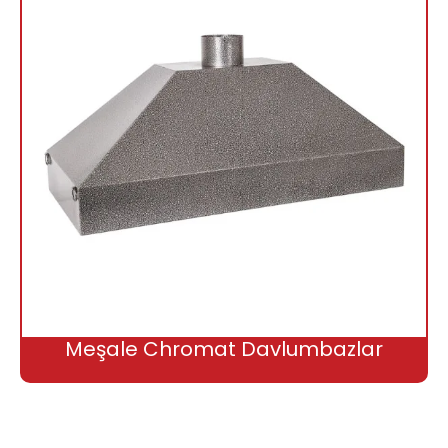
Meşale Chromat Davlumbazlar