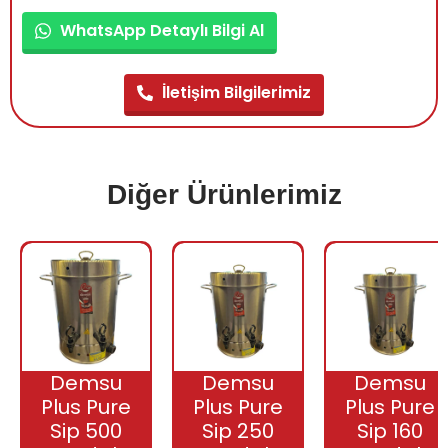
WhatsApp Detaylı Bilgi Al
İletişim Bilgilerimiz
Diğer Ürünlerimiz
Demsu
Demsu
Demsu
Plus Pure
Plus Pure
Plus Pure
Sip 500
Sip 250
Sip 160