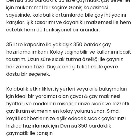
Demsu 350 bardaklık 35 litre çaymatik, çay severler 
için mükemmel bir seçim! Geniş kapasitesi 
sayesinde, kalabalık ortamlarda bile çay ihtiyacını 
karşılar. Şık tasarımı ve dayanıklı malzemesi ile hem 
estetik hem de fonksiyonel bir üründür.

35 litre kapasite ile yaklaşık 350 bardak çay 
hazırlama imkanı. Kolay taşınabilir ve kullanımı basit 
tasarım. Uzun süre sıcak tutma özelliği ile çayınız 
her zaman taze. Düşük enerji tüketimi ile çevre 
dostu bir seçenek.

Kalabalık etkinlikler, iş yerleri veya aile buluşmaları 
için ideal bir yardımcı olan çaycı & çay makinesi 
fiyatları ve modelleri misafirlerinize sıcak ve lezzetli 
çay ikram etmenin en kolay yolunu sunar. Şimdi, 
keyifli sohbetlerinize eşlik edecek sıcak çaylarınızı 
hızlıca hazırlamak için Demsu 350 bardaklık 
çaymatik ile tanışın.
