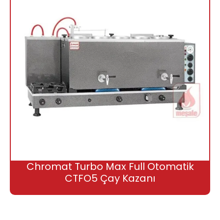
Chromat Turbo Max Full Otomatik
CTFO5 Çay Kazanı