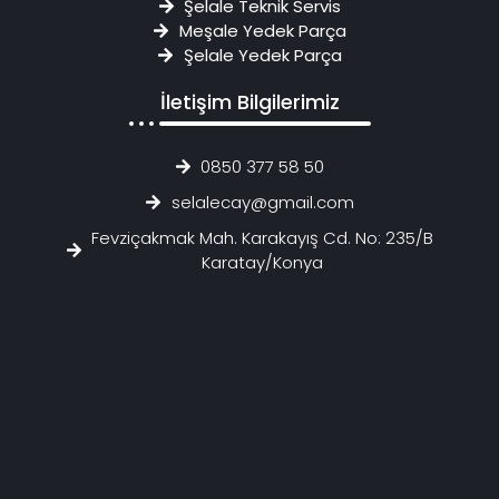
Şelale Teknik Servis
Meşale Yedek Parça
Şelale Yedek Parça
İletişim Bilgilerimiz
0850 377 58 50
selalecay@gmail.com
Fevziçakmak Mah. Karakayış Cd. No: 235/B
Karatay/Konya