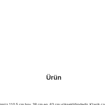
sik Full Otomatik CKFO
Ürün
ümüz 110.5 cm boy, 38 cm en, 63 cm yüksekliğindedir. Klasik çay 