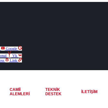
e
Google
ional
Vk
ess
Link
CAMII
TEKNIK
İLETIŞIM
ALEMLERI
DESTEK