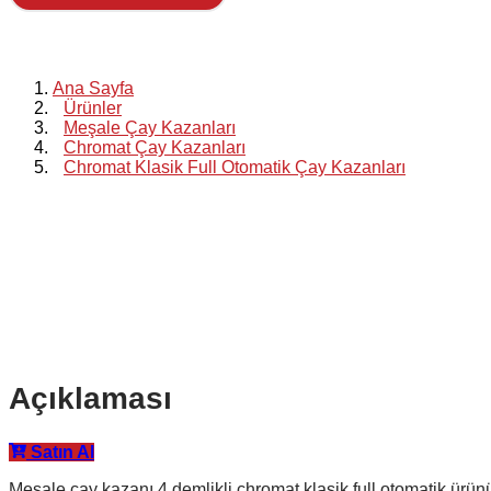
Chromat Kla
Ana Sayfa
Ürünler
Meşale Çay Kazanları
Chromat Çay Kazanları
Chromat Klasik Full Otomatik Çay Kazanları
Chromat Klasik Full Otomatik CKFO4 Çay Kazanı
Açıklaması
Satın Al
Meşale çay kazanı 4 demlikli chromat klasik full otomatik ürün