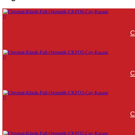
C
C
C