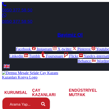
0850 377 58 50
0850 377 58 50
Bayimiz Ol
Facebook
Instagram
X-twitter
Pinterest
Youtub
Linkedin
Tumblr
Foursquare
Flickr
Yandex-internat
Behance
Wordpr
ÇAY
ENDÜSTRIYEL
KURUMSAL
KAZANLARI
MUTFAK
Search