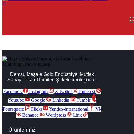
C
Demsu Meşale Gold Endüstriyel Mutfak
Sanayi Ticaret Limited Şirketi kuruluşudur.
Facebook
Instagram
X-twitter
Pinterest
Youtube
Google
Linkedin
Tumblr
Foursquare
Flickr
Yandex-international
Vk
Behance
Wordpress
Link
Ürünlerimiz