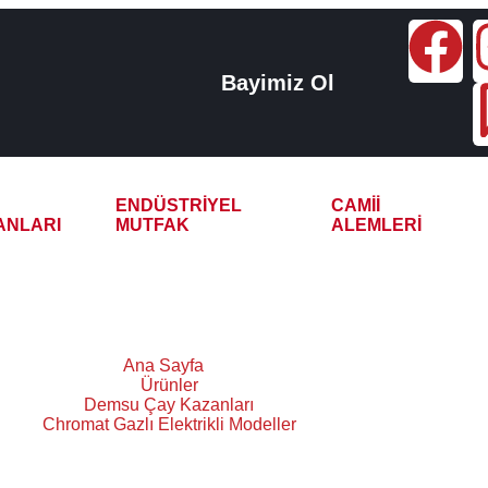
Bayimiz Ol
ENDÜSTRIYEL
CAMII
ANLARI
MUTFAK
ALEMLERI
r Dış Chromat Modeller
Ana Sayfa
Ürünler
Demsu Çay Kazanları
Chromat Gazlı Elektrikli Modeller
İç Bakır Dış Chromat Modeller