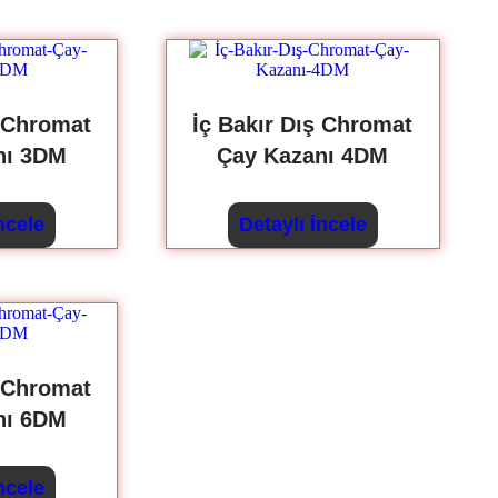
ş Chromat
İç Bakır Dış Chromat
nı 3DM
Çay Kazanı 4DM
ncele
Detaylı İncele
ş Chromat
nı 6DM
ncele