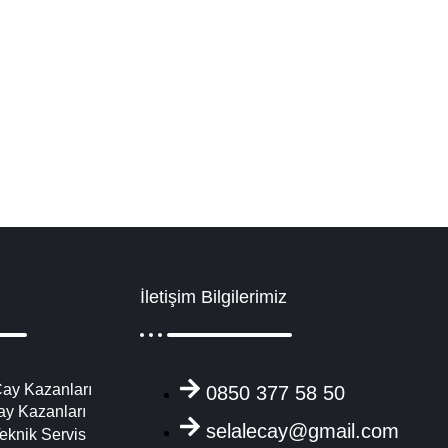
visi Yedek Parça
ay makinesi, çay ocağı kazanları imalatçıları, işletmeler için çay kazanl
Detaylı İncele
İletişim Bilgilerimiz
ay Kazanları
0850 377 58 50
ay Kazanları
selalecay@gmail.com
eknik Servis