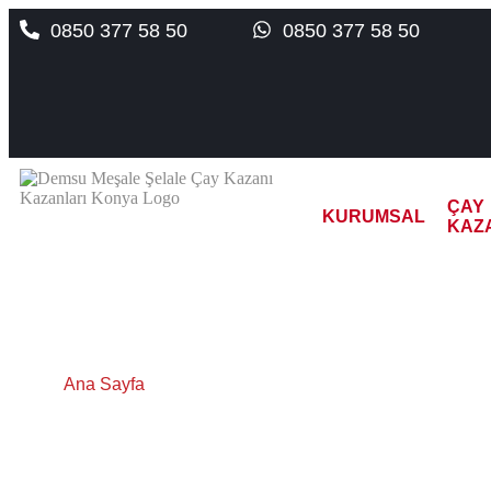
0850 377 58 50
0850 377 58 50
ÇAY
KURUMSAL
KAZ
Zonguldak Elek
Ana Sayfa
Zonguldak Elektrikli Doğalgazlı Çay Kazanı