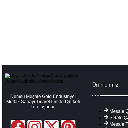
Zonguldak Çay Kazanları İmalatı Satışı Ser
Zonguldak çay kazanı fiyatları ve modelleri çeşitleri, sanayi tipi ç
Ürünlerimiz
Demsu Meşale Gold Endüstriyel
Mutfak Sanayi Ticaret Limited Şirketi
kuruluşudur.
Meşale Ç
Şelale Ç
Meşale T