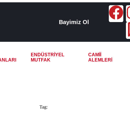
Bayimiz Ol
ENDÜSTRIYEL
CAMII
ANLARI
MUTFAK
ALEMLERI
trikli Doğalgazlı Çay K
Tag: