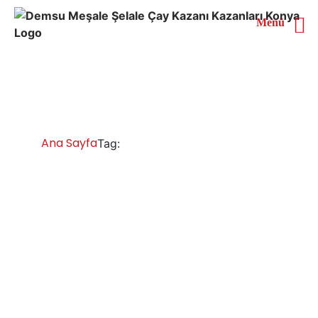
Menü
Zonguldak Çay Kazanları
Ana Sayfa
Zonguldak Çay Kazanları
Tag:
Zonguldak Çay Kazanları İmalatı Satışı
Servisi Yedek Parça
Zonguldak çay kazanı fiyatları ve modelleri çeşitleri,