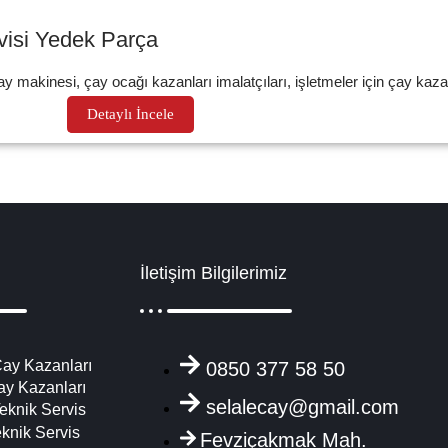
visi Yedek Parça
ay makinesi, çay ocağı kazanları imalatçıları, işletmeler için çay kazanl
Detaylı İncele
İletişim Bilgilerimiz
ay Kazanları
0850 377 58 50
ay Kazanları
selalecay@gmail.com
eknik Servis
eknik Servis
Fevziçakmak Mah.