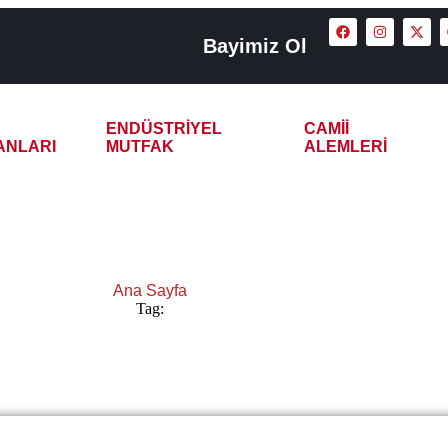
Bayimiz Ol
ENDÜSTRIYEL
CAMII
ANLARI
MUTFAK
ALEMLERI
dak Akıllı Çay Kazanı
Ana Sayfa
Tag:
Zonguldak Akıllı Çay Kazanı