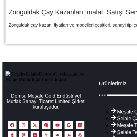
Zonguldak Çay Kazanları İmalatı Satışı Ser
Zonguldak çay kazanı fiyatları ve modelleri çeşitleri, sanayi tipi ç
Ürünlerimiz
Demsu Meşale Gold Endüstriyel
Mutfak Sanayi Ticaret Limited Şirketi
kuruluşudur.
Meşale Ç
Şelale Ç
Meşale T
Şelale T