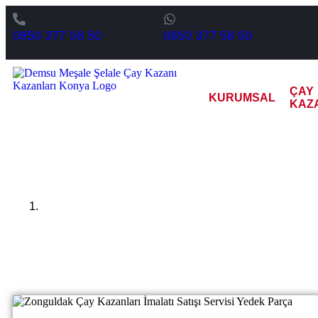
0850 377 58 50
0850 377 58 50
ÇAY
KURUMSAL
KAZ
Zongul