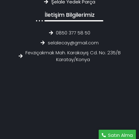
Şelale Yedek Parça
İletişim Bilgilerimiz
0850 377 58 50
selalecay@gmail.com
Fevziçakmak Mah. Karakayış Cd. No: 235/B
Karatay/Konya
Satın Alma