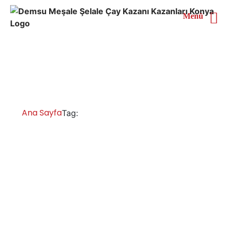
Menü
Yozgat 2 Demlikli Çay
Kazanı
Ana Sayfa
Yozgat 2 Demlikli Çay Kazanı
Tag:
Yozgat Çay Kazanları İmalatı Satışı
Servisi Yedek Parça
Yozgat çay ocağı kazanları çay kazanları, sanayi tipi