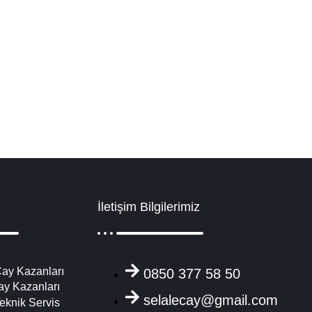
edek Parça
tçıları işletmeler için çay kazanları seçenekleri ile geniş yelpaze sun
etaylı İncele
İletişim Bilgilerimiz
ay Kazanları
0850 377 58 50
ay Kazanları
selalecay@gmail.com
eknik Servis