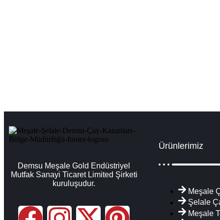
Van Çay Kazanları İmalatı Satışı Servisi Y
Van çay ocağı kazanları, sanayi tipi çay makinesi çay kazanı imala
D
Ürünlerimiz
Demsu Meşale Gold Endüstriyel
Mutfak Sanayi Ticaret Limited Şirketi
kuruluşudur.
Meşale Ç
Şelale Ç
Meşale T