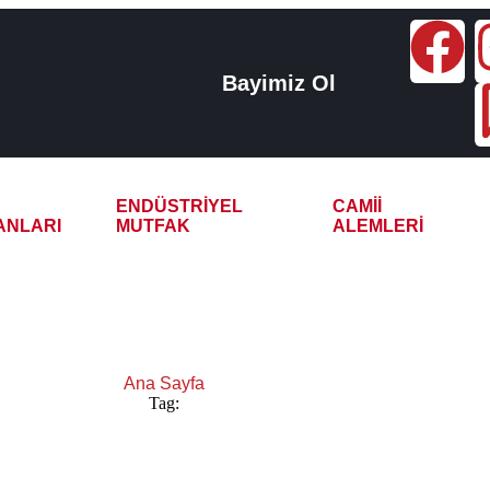
Bayimiz Ol
ENDÜSTRIYEL
CAMII
ANLARI
MUTFAK
ALEMLERI
Meşale Çay Kazanı
Ana Sayfa
Tag:
Van Meşale Çay Kazanı