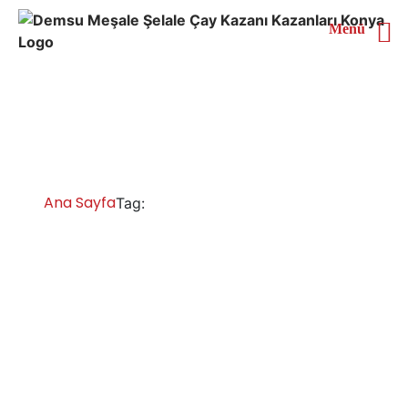
Menü
Van Endüstriyel Çay
Kazanı
Ana Sayfa
Van Endüstriyel Çay Kazanı
Tag:
Van Çay Kazanları İmalatı Satışı Servisi
Yedek Parça
Van çay ocağı kazanları, sanayi tipi çay makinesi çay
kazanı imalatçıları işletmeler için çay kazanları