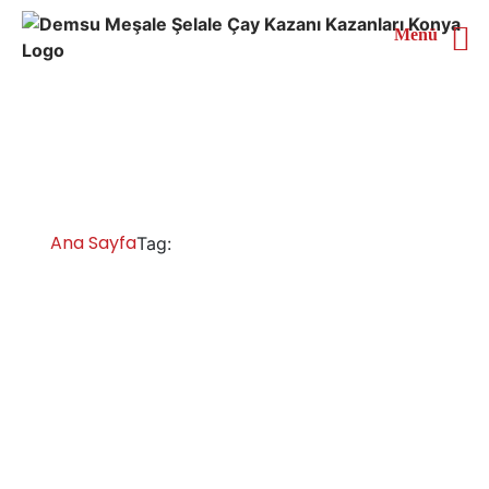
Menü
Van Doğal Gazlı Çay
Kazanı
Ana Sayfa
Van Doğal Gazlı Çay Kazanı
Tag:
Van Çay Kazanları İmalatı Satışı Servisi
Yedek Parça
Van çay ocağı kazanları, sanayi tipi çay makinesi çay
kazanı imalatçıları işletmeler için çay kazanları