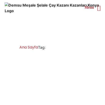
Menü
Van Çay Kazanları
Ana Sayfa
Van Çay Kazanları
Tag:
Van Çay Kazanları İmalatı Satışı Servisi
Yedek Parça
Van çay ocağı kazanları, sanayi tipi çay makinesi çay
kazanı imalatçıları işletmeler için çay kazanları