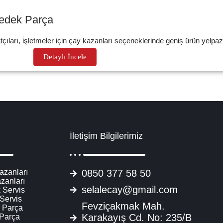
Yedek Parça
çıları, i̇şletmeler için çay kazanları seçeneklerinde geniş ürün yelpaz
Detaylı İncele
İletişim Bilgilerimiz
azanları
0850 377 58 50
zanları
selalecay@gmail.com
 Servis
 Servis
Fevziçakmak Mah.
 Parça
Karakayış Cd. No: 235/B
 Parça