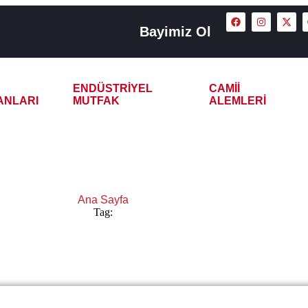
Bayimiz Ol
ENDÜSTRIYEL
CAMII
ANLARI
MUTFAK
ALEMLERI
ı Otomatik Çay Kazanı
Ana Sayfa
Tag:
Uşak Yarı Otomatik Çay Kazanı