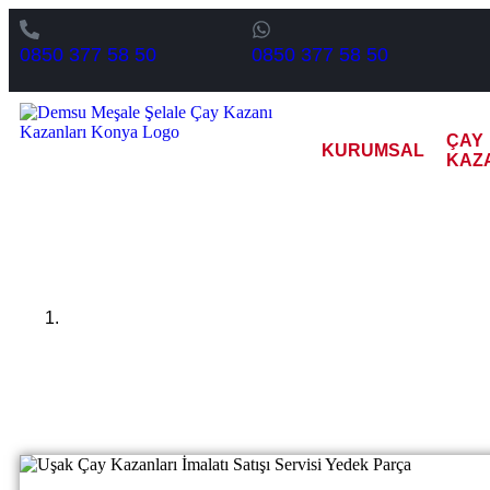
0850 377 58 50
0850 377 58 50
ÇAY
KURUMSAL
KAZ
Uşak Yar