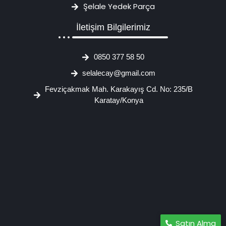
Şelale Yedek Parça
İletişim Bilgilerimiz
0850 377 58 50
selalecay@gmail.com
Fevziçakmak Mah. Karakayış Cd. No: 235/B
Karatay/Konya
Satın Alma