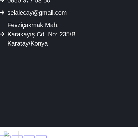
0850 377 58 50
selalecay@gmail.com
Fevziçakmak Mah.
Karakayış Cd. No: 235/B
Karatay/Konya