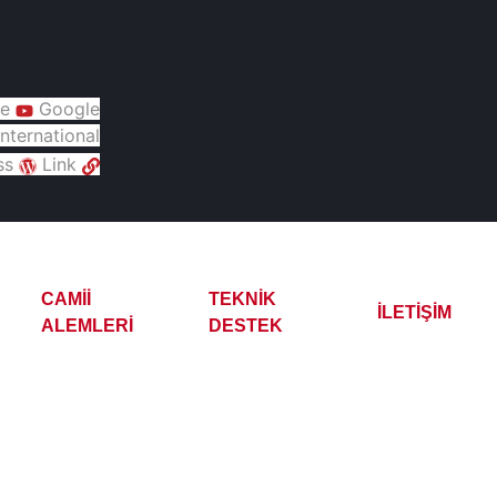
e
Google
nternational
ss
Link
CAMII
TEKNIK
İLETIŞIM
ALEMLERI
DESTEK
lektrikli Çay Kazanı