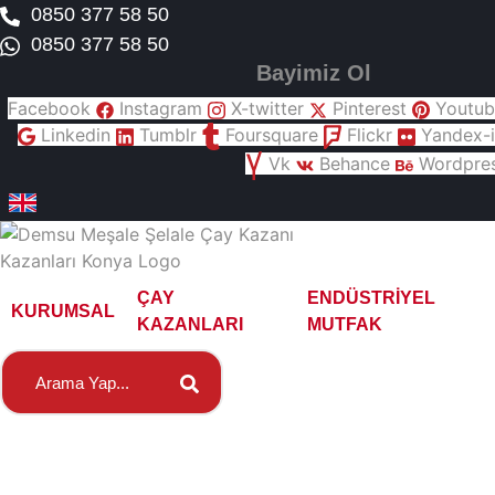
0850 377 58 50
0850 377 58 50
Bayimiz Ol
Facebook
Instagram
X-twitter
Pinterest
Youtub
Linkedin
Tumblr
Foursquare
Flickr
Yandex-i
Vk
Behance
Wordpre
ÇAY
ENDÜSTRIYEL
KURUMSAL
KAZANLARI
MUTFAK
Search
Uşak E