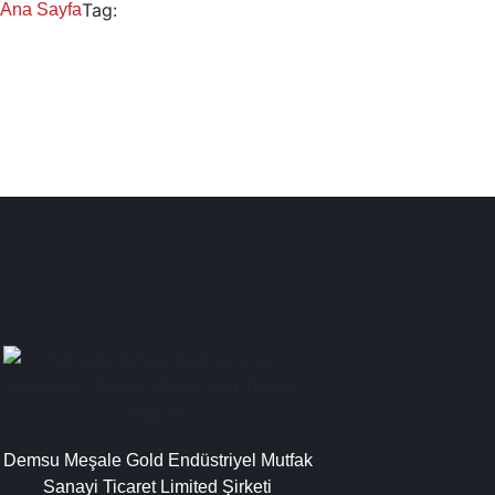
Tag:
Ana Sayfa
Uşak Elektrikli Çay Kazanı
Uşak Çay Kazanları İmalatı Satışı Servisi Ye
Çay kazanı modelleri, sanayi tipi çay makinesi, çay kazanı imalatçıl
Demsu Meşale Gold Endüstriyel Mutfak
Sanayi Ticaret Limited Şirketi