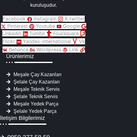
kuruluşudur.
Facebook
Instagram
X-twitter
Pinterest
Youtube
Google
Linkedin
Tumblr
Foursquare
Flickr
Yandex-international
Vk
Behance
Wordpress
Link
Ürünlerimiz
Meşale Çay Kazanları
Şelale Çay Kazanları
Meşale Teknik Servis
Şelale Teknik Servis
Meşale Yedek Parça
Şelale Yedek Parça
İletişim Bilgilerimiz