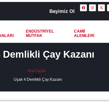
Bayimiz Ol
ENDÜSTRIYEL
CAMII
ANLARI
MUTFAK
ALEMLERI
 Demlikli Çay Kazanı
Ana Sayfa
Tag:
Uşak 4 Demlikli Çay Kazanı