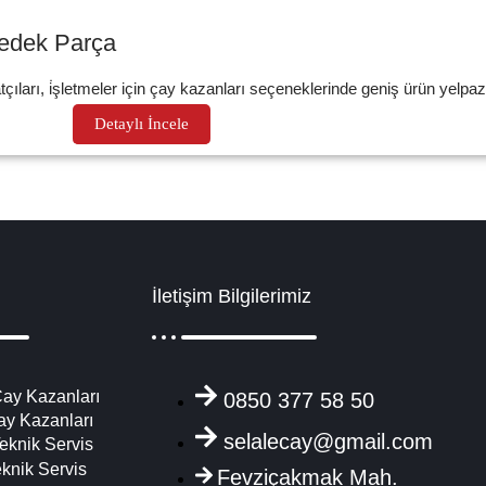
Yedek Parça
çıları, i̇şletmeler için çay kazanları seçeneklerinde geniş ürün yelpaz
Detaylı İncele
İletişim Bilgilerimiz
ay Kazanları
0850 377 58 50
ay Kazanları
selalecay@gmail.com
eknik Servis
eknik Servis
Fevziçakmak Mah.