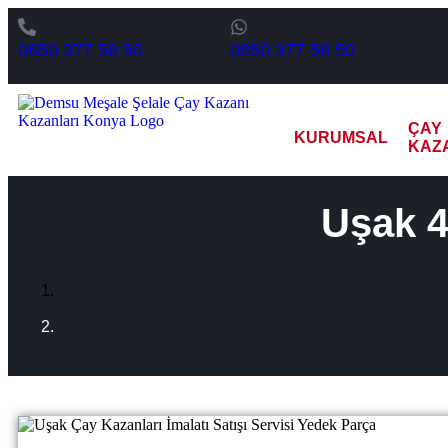
0850 377 58 50
0850 377 58 50
ÇAY
KURUMSAL
KAZ
Uşak 4