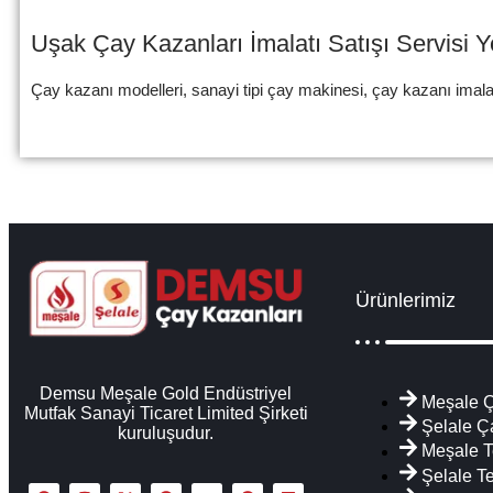
Uşak Çay Kazanları İmalatı Satışı Servisi 
Çay kazanı modelleri, sanayi tipi çay makinesi, çay kazanı imalat
Ürünlerimiz
Demsu Meşale Gold Endüstriyel
Meşale Ç
Mutfak Sanayi Ticaret Limited Şirketi
Şelale Ç
kuruluşudur.
Meşale T
Şelale T