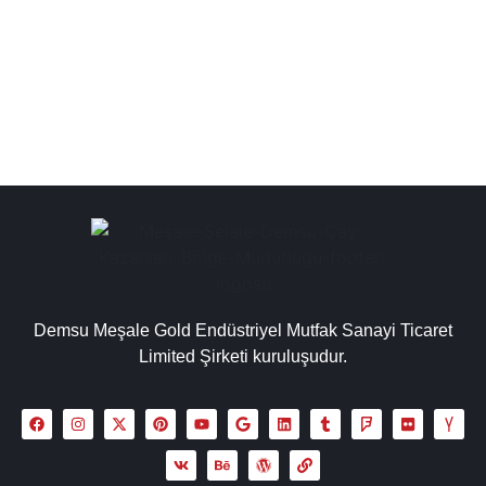
toptan çay kazanı üreticileri, çay kazanı fabrika satış
mağazası, kaliteli ve uzun ömürlü...
Detaylı İncele
Demsu Meşale Gold Endüstriyel Mutfak Sanayi Ticaret
Limited Şirketi kuruluşudur.