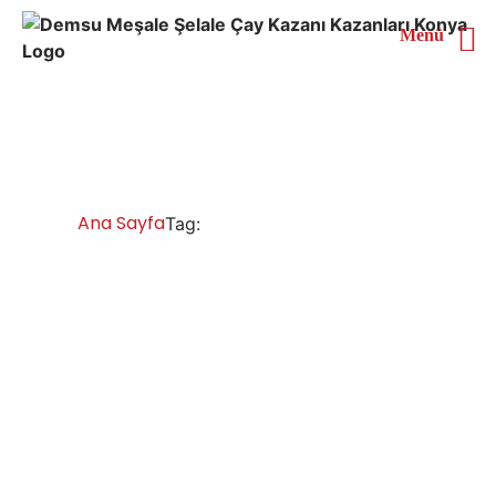
Menü
Tunceli Çay Kazanları
Ana Sayfa
Tunceli Çay Kazanları
Tag:
Tunceli Çay Kazanları İmalatı Satışı
Servisi Yedek Parça
Tunceli çay makineleri semaver, inox çay kazanı,