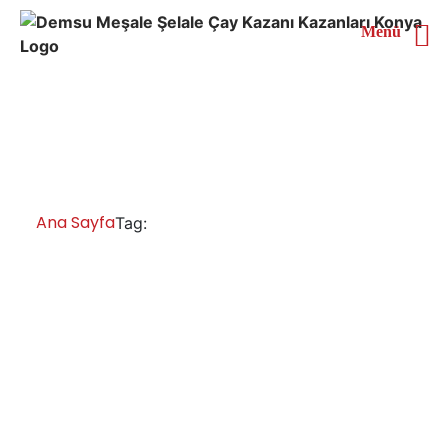
Menü
Trabzon Otomatik Çay
Kazanı
Ana Sayfa
Trabzon Otomatik Çay Kazanı
Tag:
Trabzon Çay Kazanları İmalatı Satışı
Servisi Yedek Parça
Trabzon paslanmaz çay kazanları, inox çay kazanı,