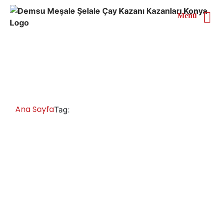
Menü
Trabzon Çaymatik Satan
Yerler
Ana Sayfa
Trabzon Çaymatik Satan Yerler
Tag:
Trabzon Çay Kazanları İmalatı Satışı
Servisi Yedek Parça
Trabzon paslanmaz çay kazanları, inox çay kazanı,