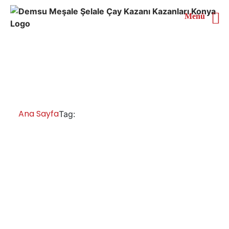
Menü
Trabzon 6 Demlikli Çay
Kazanı
Ana Sayfa
Trabzon 6 Demlikli Çay Kazanı
Tag:
Trabzon Çay Kazanları İmalatı Satışı
Servisi Yedek Parça
Trabzon paslanmaz çay kazanları, inox çay kazanı,