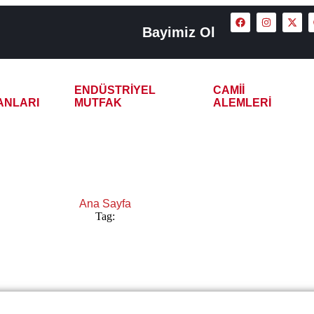
Bayimiz Ol
ENDÜSTRIYEL
CAMII
ANLARI
MUTFAK
ALEMLERI
 2 Demlikli Çay Kazanı
Ana Sayfa
Tag:
Trabzon 2 Demlikli Çay Kazanı