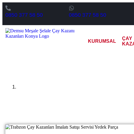
0850 377 58 50
0850 377 58 50
ÇAY
KURUMSAL
KAZ
Trabzon