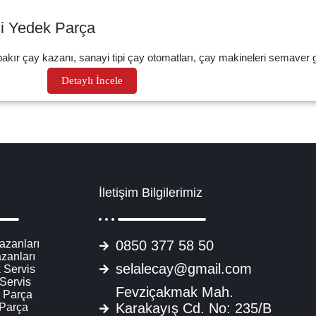
si Yedek Parça
ır çay kazanı, sanayi tipi çay otomatları, çay makineleri semaver gib
Detaylı İncele
İletişim Bilgilerimiz
azanları
0850 377 58 50
zanları
selalecay@gmail.com
 Servis
 Servis
Fevziçakmak Mah.
 Parça
Karakayış Cd. No: 235/B
 Parça