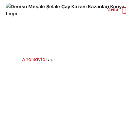
Menü
Tokat Çay Kazanları
Ana Sayfa
Tokat Çay Kazanları
Tag:
Tokat Çay Kazanları İmalatı Satışı Servisi
Yedek Parça
Tokat çay kazanı fiyatları ve modelleri geniş bir
yelpazeye sahiptir, farklı işletme ihtiyaçlarına uygun