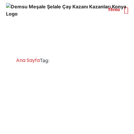
Menü
Tokat Çay Kazanı Satın Al
Ana Sayfa
Tokat Çay Kazanı Satın Al
Tag:
Tokat Çay Kazanları İmalatı Satışı Servisi
Yedek Parça
Tokat çay kazanı fiyatları ve modelleri geniş bir
yelpazeye sahiptir, farklı işletme ihtiyaçlarına uygun