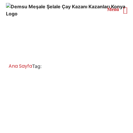
Menü
Tekirdağ Çaymatik Satan
Yerler
Ana Sayfa
Tekirdağ Çaymatik Satan Yerler
Tag:
Tekirdağ Çay Kazanları İmalatı Satışı
Servisi Yedek Parça
Tekirdağ chromat çay kazanı, inox çay kazanı, çay