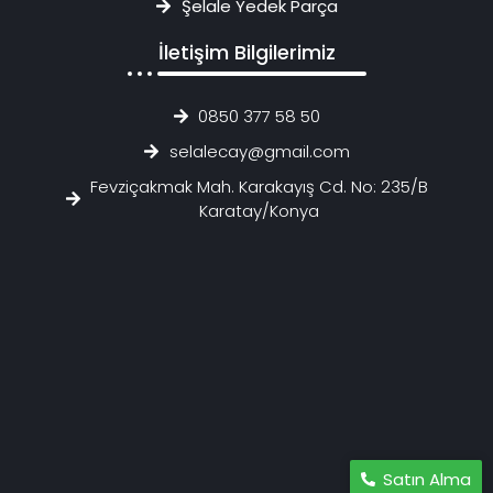
Şelale Yedek Parça
İletişim Bilgilerimiz
0850 377 58 50
selalecay@gmail.com
Fevziçakmak Mah. Karakayış Cd. No: 235/B
Karatay/Konya
Satın Alma