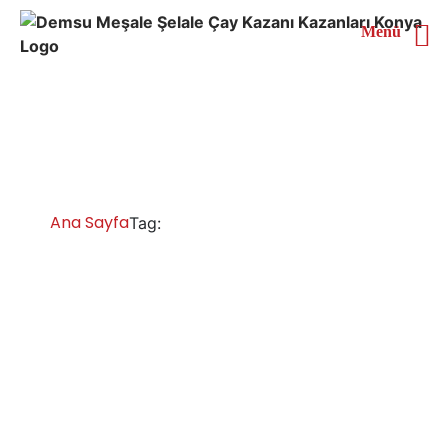
Menü
Sivas 6 Demlikli Çay
Kazanı
Ana Sayfa
Sivas 6 Demlikli Çay Kazanı
Tag:
Sivas Çay Kazanları İmalatı Satışı Servisi
Yedek Parça
Çay kazanı fabrika satış mağazası, toptan çay kazanı
üreticileri, endüstriyel bakır çay kazanı, paslanmaz çay