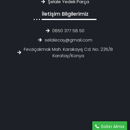
Şelale Yedek Parça
İletişim Bilgilerimiz
0850 377 58 50
selalecay@gmail.com
Fevziçakmak Mah. Karakayış Cd. No: 235/B
Karatay/Konya
Satın Alma