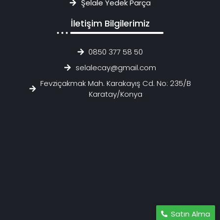
Şelale Yedek Parça
İletişim Bilgilerimiz
0850 377 58 50
selalecay@gmail.com
Fevziçakmak Mah. Karakayış Cd. No: 235/B
Karatay/Konya
Satın Alma