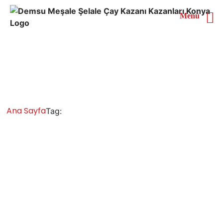
Menü
Siirt En İyi Çay Kazanı
Satan Firmalar
Ana Sayfa
Siirt En İyi Çay Kazanı Satan Firmalar
Tag:
Siirt Çay Kazanları İmalatı Satışı Servisi
Yedek Parça
Chromat çay kazanı, inox çay kazanı, çay makinesi
semaver, endüstriyel bakır paslanmaz çay kazanı,