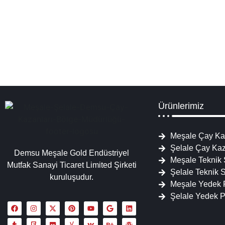
Siirt Çay Kazanları İmalatı Satışı Servisi Y
Chromat çay kazanı, inox çay kazanı, çay makinesi semaver, endüs
Ürünlerimiz
Meşale Çay Ka
Şelale Çay Kaz
Demsu Meşale Gold Endüstriyel
Meşale Teknik 
Mutfak Sanayi Ticaret Limited Şirketi
Şelale Teknik S
kuruluşudur.
Meşale Yedek 
Şelale Yedek 