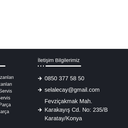
edek Parça
triyel bakır paslanmaz çay kazanı, toptan çay kazanı üreticileri, ça
Detaylı İncele
İletişim Bilgilerimiz
zanları
0850 377 58 50
anları
selalecay@gmail.com
Servis
ervis
Fevziçakmak Mah.
Parça
Karakayış Cd. No: 235/B
Parça
Karatay/Konya