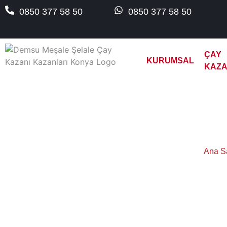
0850 377 58 50
0850 377 58 50
ÇAY
KURUMSAL
KAZA
Siirt D
Ana S