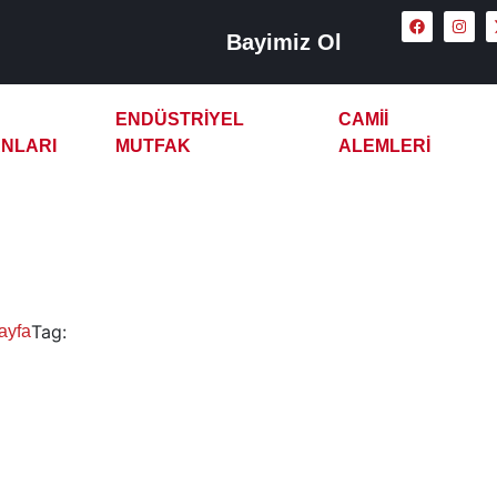
Bayimiz Ol
ENDÜSTRIYEL
CAMII
NLARI
MUTFAK
ALEMLERI
oğal Gazlı Çay Kazanı
Tag:
ayfa
Siirt Doğal Gazlı Çay Kazanı