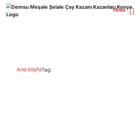
Menü
Siirt 4 Demlikli Çay
Kazanı
Ana Sayfa
Siirt 4 Demlikli Çay Kazanı
Tag:
Siirt Çay Kazanları İmalatı Satışı Servisi
Yedek Parça
Chromat çay kazanı, inox çay kazanı, çay makinesi
semaver, endüstriyel bakır paslanmaz çay kazanı,