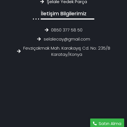
Şelale Yedek Parça
İletişim Bilgilerimiz
0850 377 58 50
selalecay@gmail.com
Fevziçakmak Mah. Karakayış Cd. No: 235/B
Karatay/Konya
Satın Alma