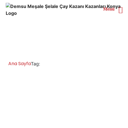
Menü
Şanlıurfa Endüstriyel Çay
Kazanı
Ana Sayfa
Şanlıurfa Endüstriyel Çay Kazanı
Tag:
Şanlıurfa Çay Kazanları İmalatı Satışı
Servisi Yedek Parça
Şanlıurfa çay kazanı fiyatları ve modelleri, , sanayi tipi