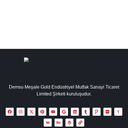
çay makinesi, çay ocağı kazanları kapsamında çay
kazanı imalatçıları, işletmeler için...
Detaylı İncele
Demsu Meşale Gold Endüstriyel Mutfak Sanayi Ticaret
Limited Şirketi kuruluşudur.