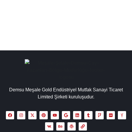
çay makinesi, çay ocağı kazanları kapsamında çay
kazanı imalatçıları, işletmeler için...
Detaylı İncele
Demsu Meşale Gold Endüstriyel Mutfak Sanayi Ticaret
Limited Şirketi kuruluşudur.