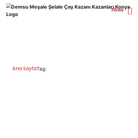
Menü
Şanlıurfa Elektrikli Çay
Kazanı
Ana Sayfa
Şanlıurfa Elektrikli Çay Kazanı
Tag:
Şanlıurfa Çay Kazanları İmalatı Satışı
Servisi Yedek Parça
Şanlıurfa çay kazanı fiyatları ve modelleri, , sanayi tipi