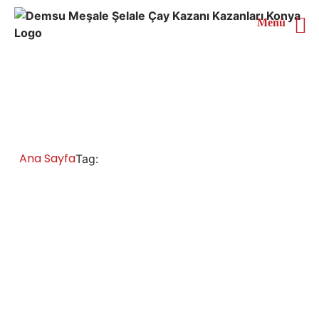
Menü
Şanlıurfa Doğal Gazlı Çay
Kazanı
Ana Sayfa
Şanlıurfa Doğal Gazlı Çay Kazanı
Tag:
Şanlıurfa Çay Kazanları İmalatı Satışı
Servisi Yedek Parça
Şanlıurfa çay kazanı fiyatları ve modelleri, , sanayi tipi