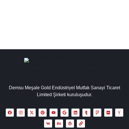
çay makinesi, çay ocağı kazanları kapsamında çay
kazanı imalatçıları, işletmeler için...
Detaylı İncele
Demsu Meşale Gold Endüstriyel Mutfak Sanayi Ticaret
Limited Şirketi kuruluşudur.