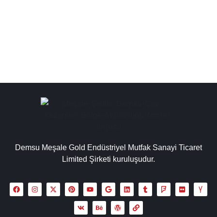
çay makinesi, çay ocağı kazanları kapsamında çay
kazanı imalatçıları, işletmeler için...
Detaylı İncele
Demsu Meşale Gold Endüstriyel Mutfak Sanayi Ticaret
Limited Şirketi kuruluşudur.