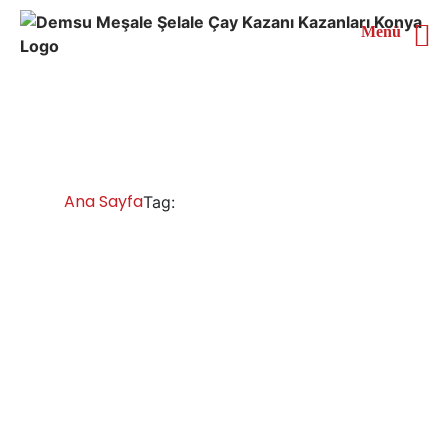
Menü
Şanlıurfa Çay Kazanları
Ana Sayfa
Şanlıurfa Çay Kazanları
Tag:
Şanlıurfa Çay Kazanları İmalatı Satışı
Servisi Yedek Parça
Şanlıurfa çay kazanı fiyatları ve modelleri, , sanayi tipi